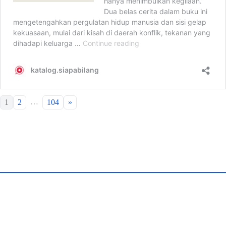
…
1
2
104
»