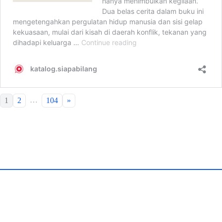
…
1
2
104
»