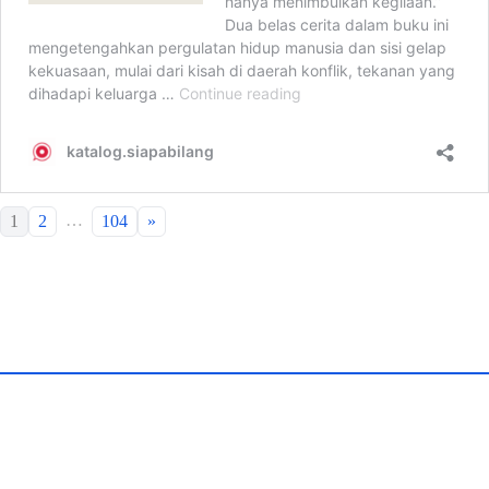
…
1
2
104
»