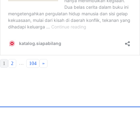
…
1
2
104
»