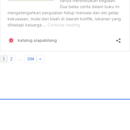
…
1
2
104
»