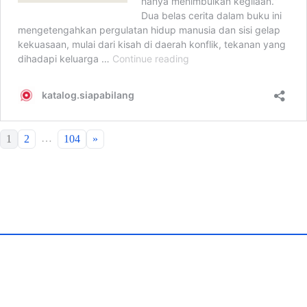
…
1
2
104
»