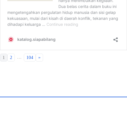
…
1
2
104
»