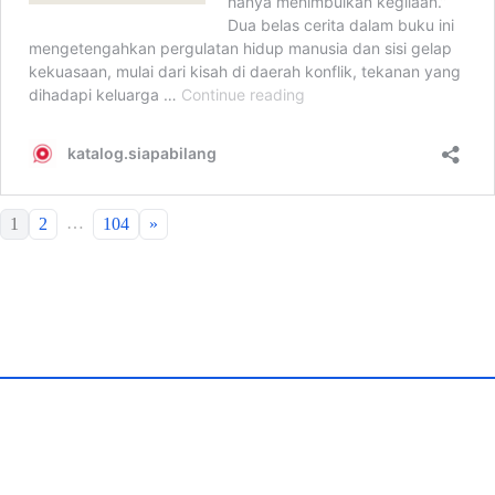
…
1
2
104
»