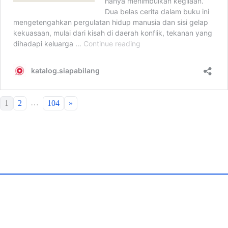
…
1
2
104
»