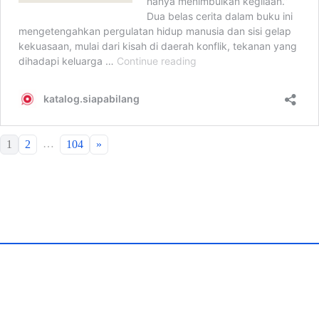
…
1
2
104
»