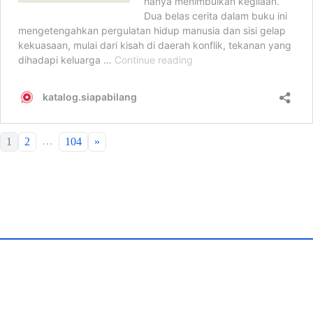
…
1
2
104
»