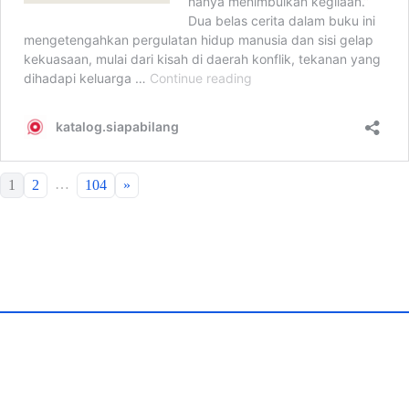
…
1
2
104
»