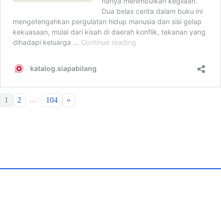
…
1
2
104
»