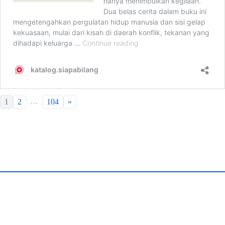
…
1
2
104
»