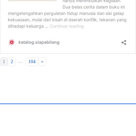
…
1
2
104
»