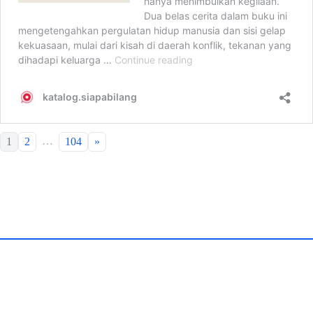
…
1
2
104
»