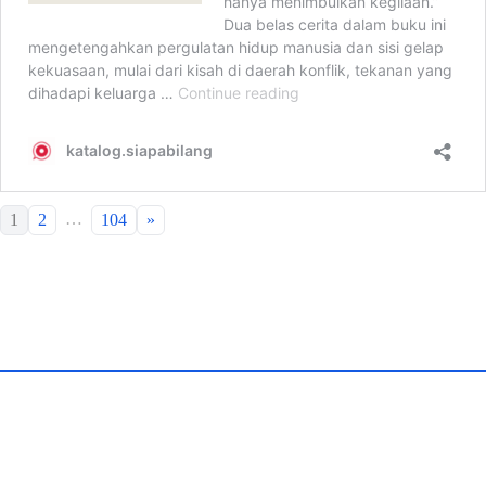
…
1
2
104
»