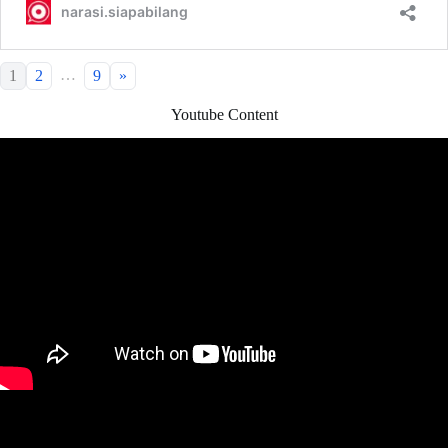
…
1
2
9
»
Youtube Content