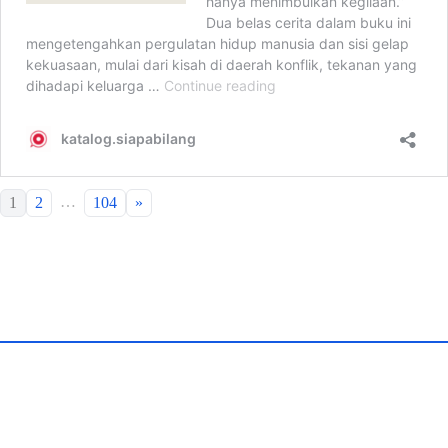
…
1
2
104
»