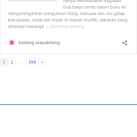
…
1
2
104
»