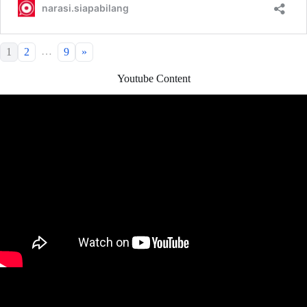
…
1
2
9
»
Youtube Content