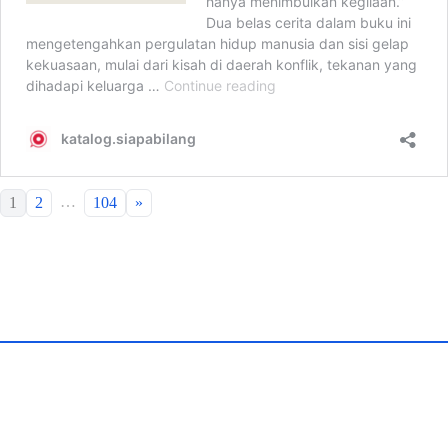
…
1
2
104
»