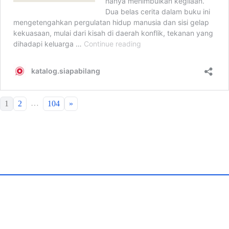
…
1
2
104
»