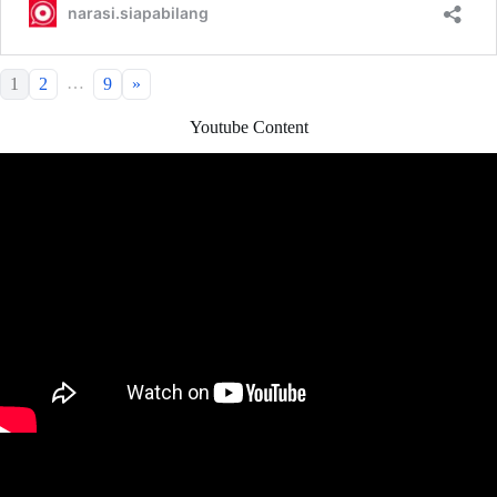
…
1
2
9
»
Youtube Content