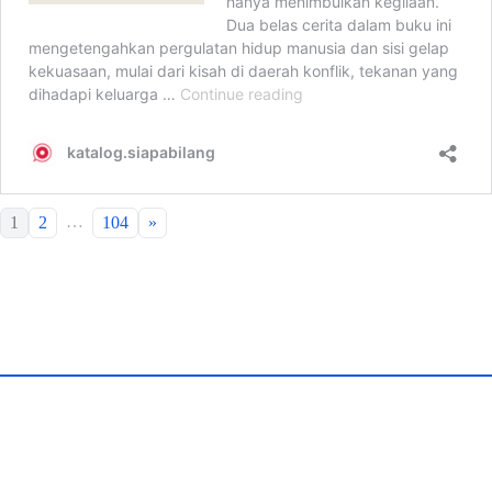
…
1
2
104
»