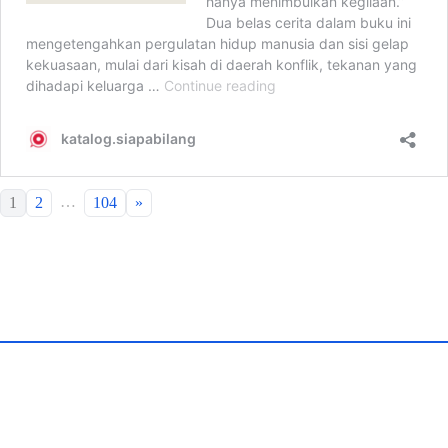
…
1
2
104
»