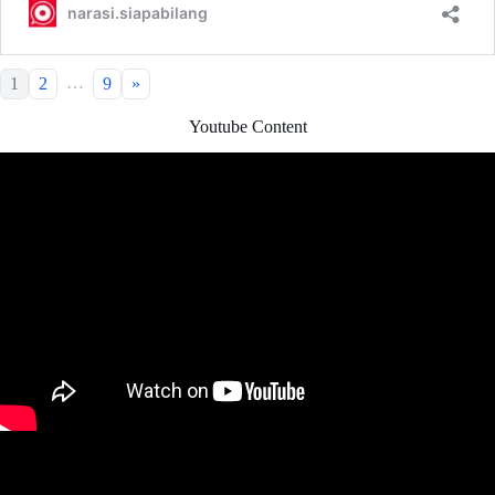
…
1
2
9
»
Youtube Content