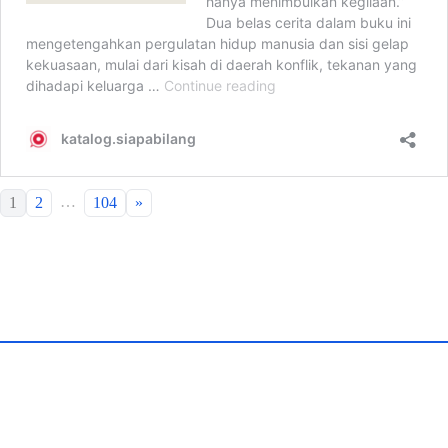
…
1
2
104
»