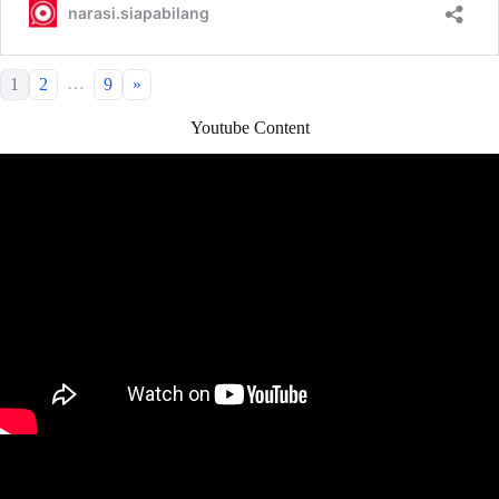
…
1
2
9
»
Youtube Content