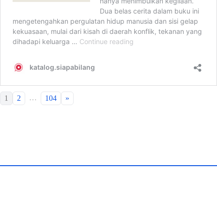
…
1
2
104
»