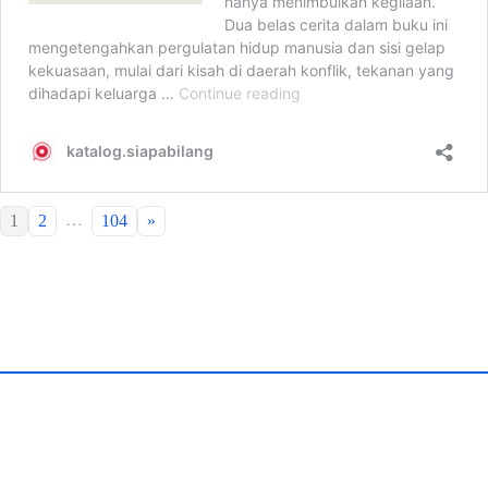
…
1
2
104
»