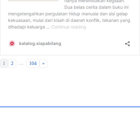
…
1
2
104
»