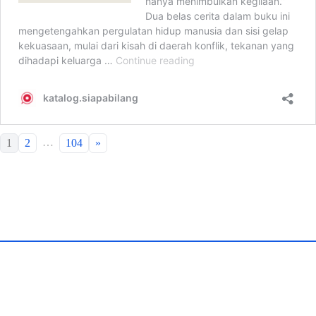
…
1
2
104
»