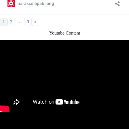
…
1
2
9
»
Youtube Content