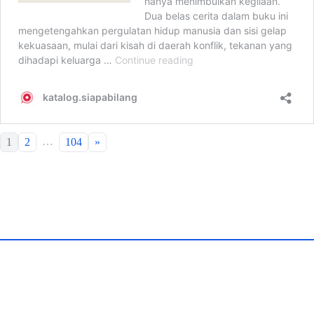
…
1
2
104
»