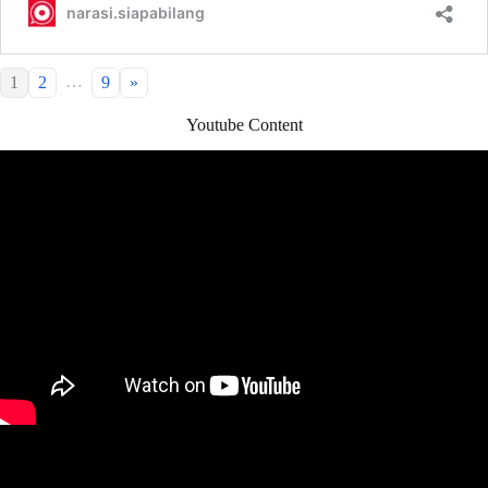
…
1
2
9
»
Youtube Content