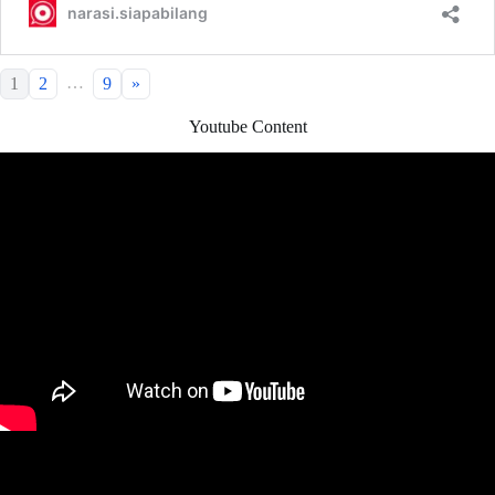
…
1
2
9
»
Youtube Content