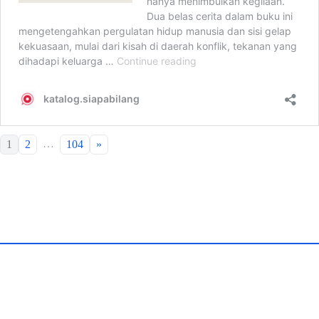
…
1
2
104
»