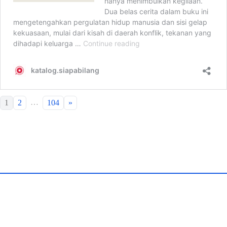
…
1
2
104
»