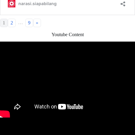
…
1
2
9
»
Youtube Content