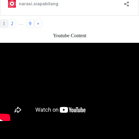
…
1
2
9
»
Youtube Content