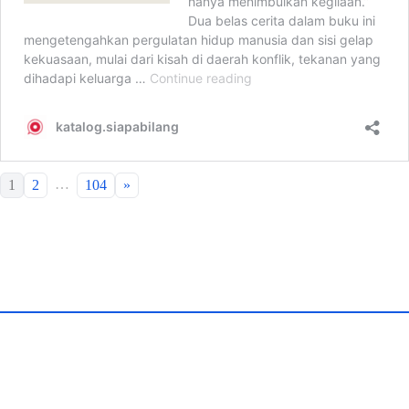
…
1
2
104
»