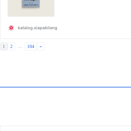
…
1
2
104
»