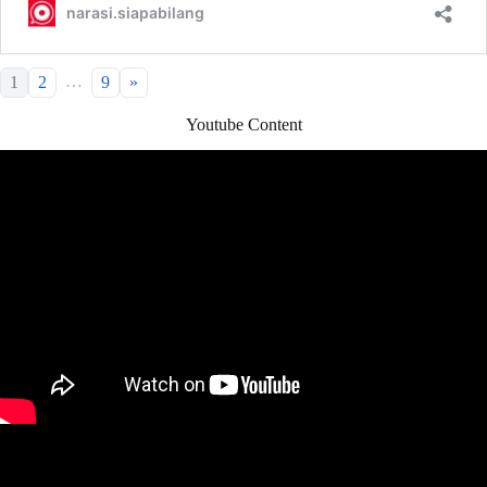
…
1
2
9
»
Youtube Content