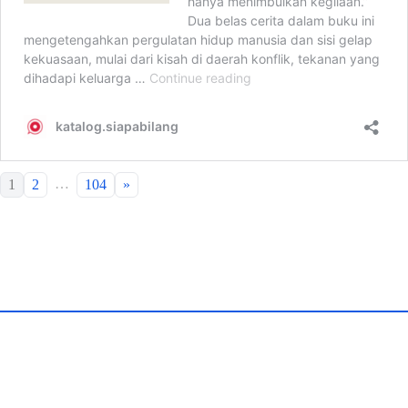
…
1
2
104
»