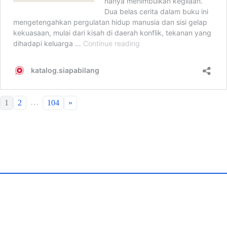
…
1
2
104
»