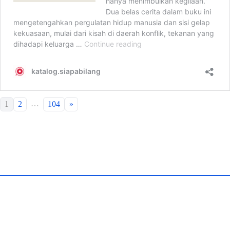
…
1
2
104
»