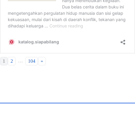
…
1
2
104
»