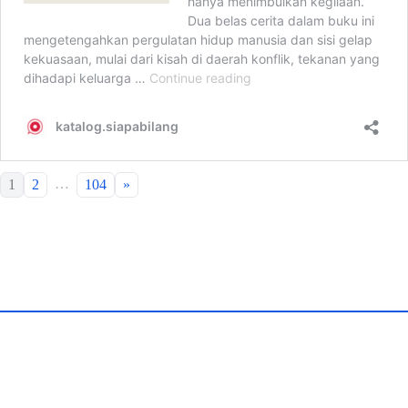
…
1
2
104
»