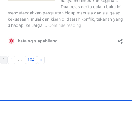
…
1
2
104
»