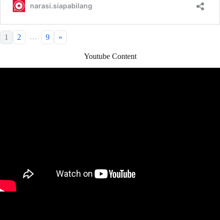
…
1
2
9
»
Youtube Content