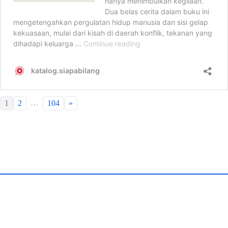
…
1
2
104
»