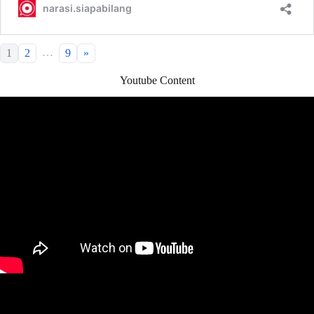
…
1
2
9
»
Youtube Content