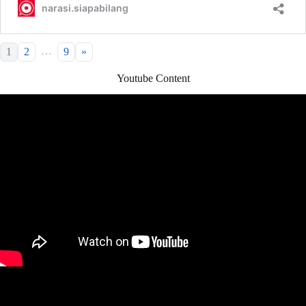
…
1
2
9
»
Youtube Content