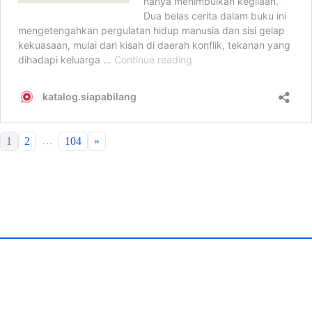
…
1
2
104
»