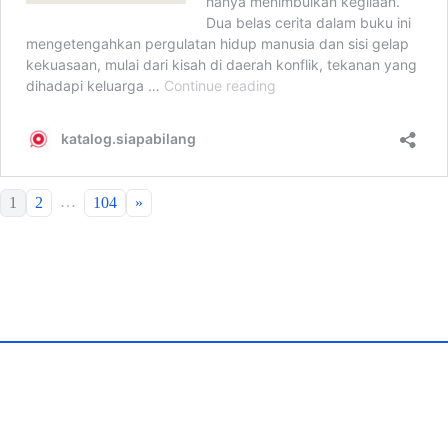
…
1
2
104
»