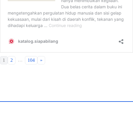
…
1
2
104
»