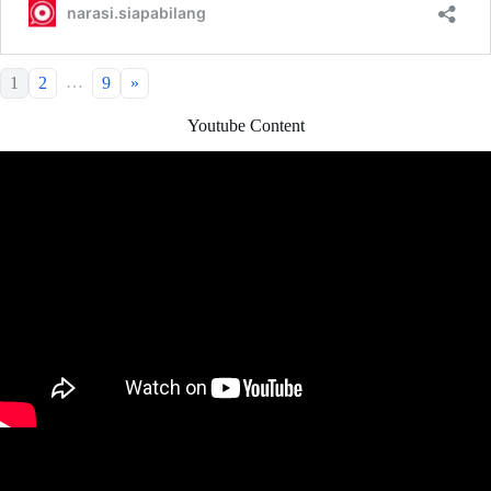
…
1
2
9
»
Youtube Content