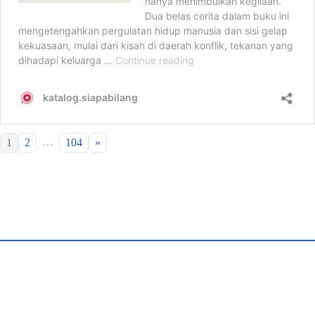
…
1
2
104
»