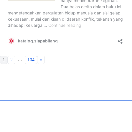
…
1
2
104
»