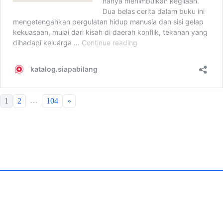
…
1
2
104
»