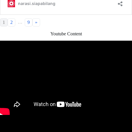
…
1
2
9
»
Youtube Content