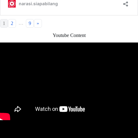
…
1
2
9
»
Youtube Content