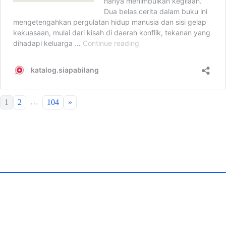
…
1
2
104
»