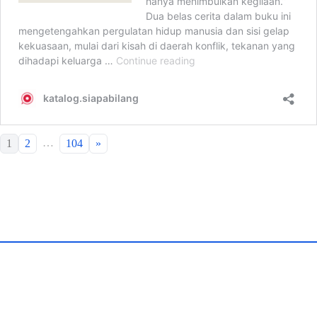
…
1
2
104
»