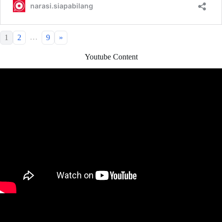
…
1
2
9
»
Youtube Content