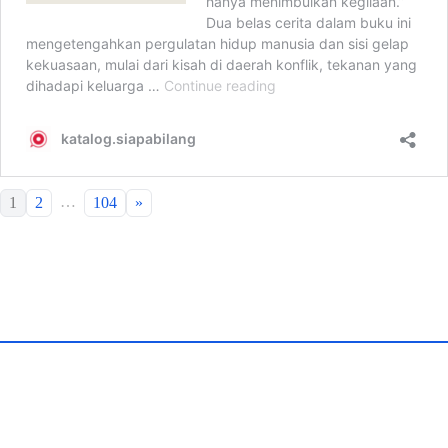
…
1
2
104
»