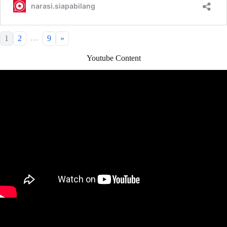
…
1
2
9
»
Youtube Content