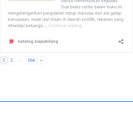
…
1
2
104
»